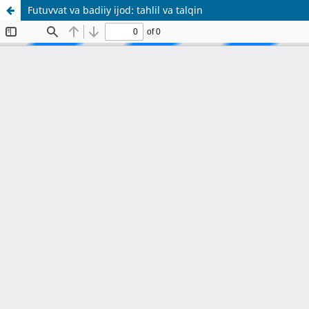
Futuvvat va badiiy ijod: tahlil va talqin