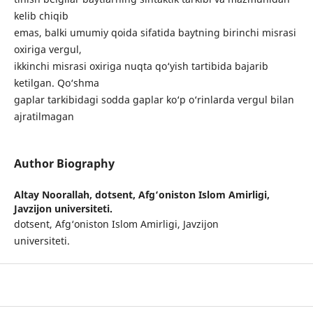
kelib chiqib
emas, balki umumiy qoida sifatida baytning birinchi misrasi
oxiriga vergul,
ikkinchi misrasi oxiriga nuqta qo‘yish tartibida bajarib
ketilgan. Qo‘shma
gaplar tarkibidagi sodda gaplar ko‘p o‘rinlarda vergul bilan
ajratilmagan
Author Biography
Altay Noorallah,
dotsent, Afg‘oniston Islom Amirligi,
Javzijon universiteti.
dotsent, Afg‘oniston Islom Amirligi, Javzijon
universiteti.