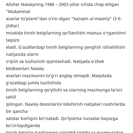
Alisher Navoiyning 1988 – 2003-yillar ichida chop etilgan
“Mukammal
asarlar to‘plami”dan o‘rin olgan “Xazoyin ul-maoniy” (3-6-
jildlar)
misolida tinish belgilarning qo‘llanilishi maxsus o‘rganishni
taqozo
etadi. G‘azallardagi tinish belgilarning yanglish ishlatililishi
natijasida ularni
o‘qish va tushunish qiyinlashadi. Natijada o‘zbek
kitobxonlari Navoiy
asarlari mazmunini to‘g‘ri anglay olmaydi. Maqolada
g‘azaldagi jumla tuzilishida
tinish belgilarning qo‘yilishi va ularning mazmunga ta’siri
tahlil
qilingan. Navoiy devonlarini tekshirish natijalari nashrlarda
bir qancha
xatolar borligini ko‘rsatadi. Qo‘lyozma nusxalar bayozga
ko‘cirilayotganda
tinish belgilar baytlarning sintaktik tarkibi va mazmunidan