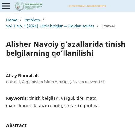
Home
/
Archives
/
Vol. 1 No. 1 (2024): Oltin bitiglar — Golden scripts
/
Статьи
Alisher Navoiy g‘azallarida tinish
belgilarning qo‘llanilishi
Altay Noorallah
dotsent, Afg‘oniston Islom Amirligi, Javzijon universiteti.
Keywords:
tinish belgilari, vergul, tire, matn,
matnshunoslik, yozma nutq, sintaktik qurilma.
Abstract